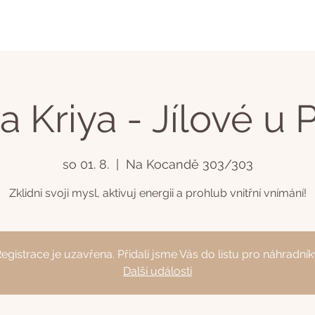
a Kriya - Jílové u 
so 01. 8.
  |  
Na Kocandě 303/303
Zklidni svoji mysl, aktivuj energii a prohlub vnitřní vnímání!
egistrace je uzavřena. Přidali jsme Vás do listu pro náhradník
Další události