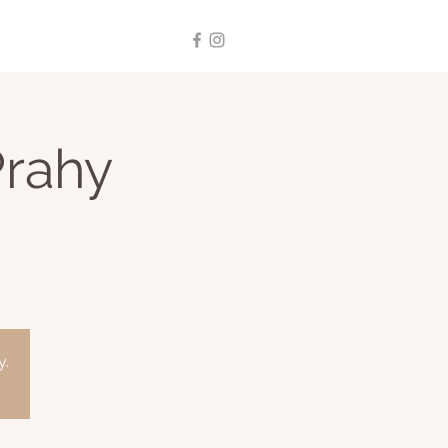
Prahy
y.