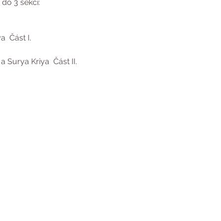
do 3 sekcí:
a  Část I.
a Surya Kriya  Část II.