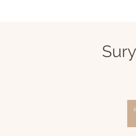
Sury
R