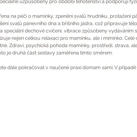
speciálně uzpůsobeny pro období těhotenství a podporují fyz
ena na péči o maminky, zpenění svalů hrudníku, protažení páte
síléní svalů pánevního dna a břišního jádra, což připravuje tě
a speciální dechové cvičení, vibrace způsobeny vydáváním s
izuje nejen celkou relaxaci pro maminku, ale i miminko. Celé o
né. Zdraví, psychická pohoda maminky, prostředí, strava, ale 
roto je druhá část sestavy zaměřena tímto směrem.
te dále pokračovat v naučené praxi domam sami. V případě 