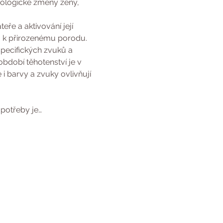
iologické změny ženy, 
ře a aktivování její 
lo k přirozenému porodu.
pecifických zvuků a 
bdobí těhotenství je v 
i barvy a zvuky ovlivňují 
potřeby je…