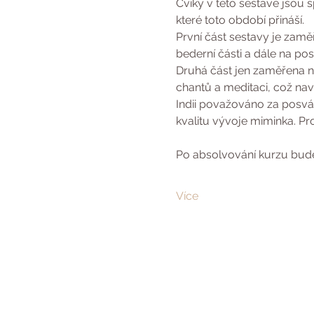
Cviky v této sestavě jsou 
které toto období přináší. 
První část sestavy je zaměř
bederní části a dále na po
Druhá část jen zaměřena n
chantů a meditaci, což nav
Indii považováno za posvát
kvalitu vývoje miminka. P
Po absolvování kurzu bude
Více