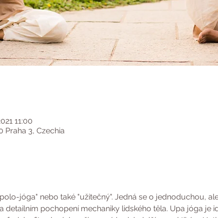
2021 11:00
0 Praha 3, Czechia
lo-jóga" nebo také "užitečný". Jedná se o jednoduchou, ale v
na detailním pochopení mechaniky lidského těla. Upa jóga je id