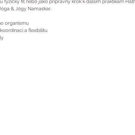
sou fyzicky fit nebo jako přípravný krok k dalším praktikám Hath
 Jóga & Jógy Namaskar:
lého organismu
oordinaci a flexibilitu 
ly