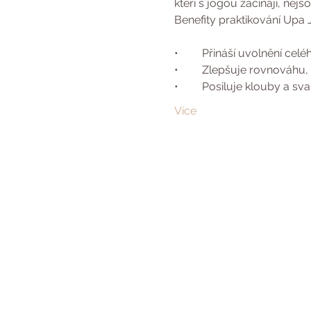
kteří s jógou začínají, nej
Benefity praktikování Upa
•	Přináší uvolnění ce
•	Zlepšuje rovnováhu, k
•	Posiluje klouby a sva
Více