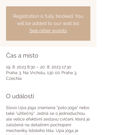
Registration is fully booked. You
will be added to our wait list.
See other events
Čas a místo
19. 8. 2023 8:30 – 20. 8. 2023 17:30
Praha 3, Na Vrcholu, 130 00 Praha 3,
Czechia
O události
Slovo Upa jóga znamená "polo-jóga" nebo
také "užitečný". Jedná se o jednoduchou,
ale velice efektivní sestavu cvičení, která je
založená na detailním pochopení
mechaniky lidského těla. Upa jóga je