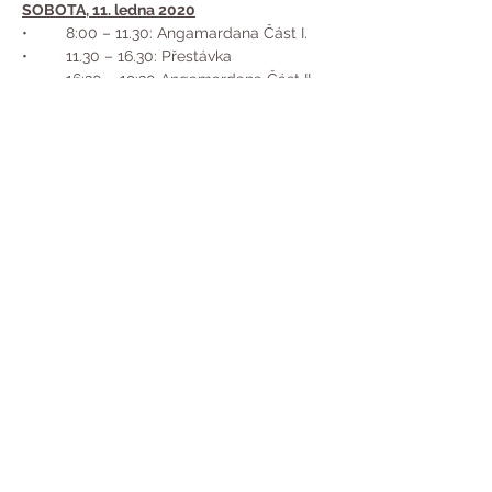
SOBOTA, 11. ledna 2020
•	8:00 – 11.30: Angamardana Část I.
•	11.30 – 16.30: Přestávka
•	16:30 – 19:30 Angamardana Část II.
Show More
Share this event
Copyright© 2020 by Yogadwara | Pictures:
Isha Hatha School of Yoga | Music & Video:
Isha Foundation