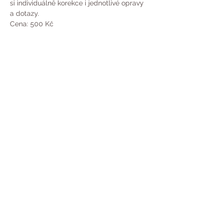
si individuálně korekce i jednotlivé opravy 
a dotazy.

Cena: 500 Kč
Share this event
Copyright© 2020 by Yogadwara | Pictures:
Isha Hatha School of Yoga | Music & Video:
Isha Foundation