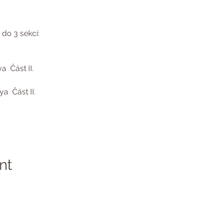
do 3 sekcí:
a  Část II.
a  Část II.
nt