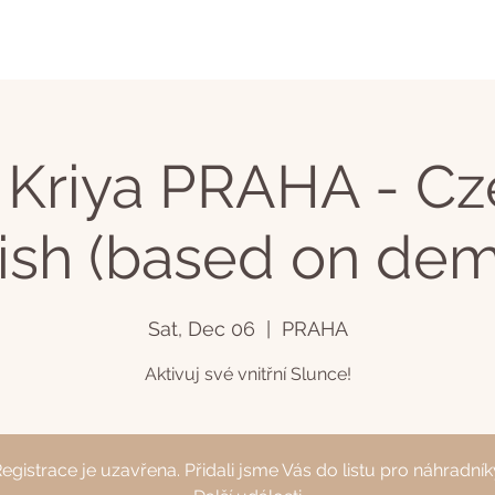
 Kriya PRAHA - Cz
ish (based on de
Sat, Dec 06
  |  
PRAHA
Aktivuj své vnitřní Slunce!
egistrace je uzavřena. Přidali jsme Vás do listu pro náhradník