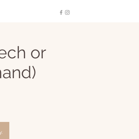
ech or
mand)
y.