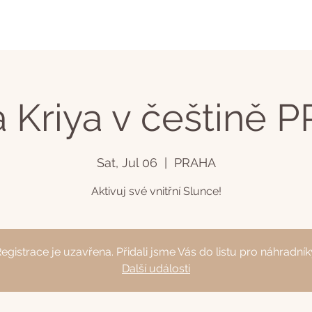
a Kriya v češtině 
Sat, Jul 06
  |  
PRAHA
Aktivuj své vnitřní Slunce!
egistrace je uzavřena. Přidali jsme Vás do listu pro náhradník
Další události