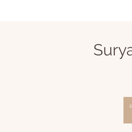
Sury
R