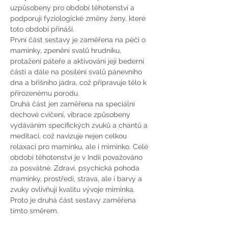
uzpůsobeny pro období těhotenství a 
podporují fyziologické změny ženy, které 
toto období přináší. 
První část sestavy je zaměřena na péči o 
maminky, zpenění svalů hrudníku, 
protažení páteře a aktivování její bederní 
části a dále na posíléní svalů pánevního 
dna a břišního jádra, což připravuje tělo k 
přirozenému porodu.
Druhá část jen zaměřena na speciální 
dechové cvičení, vibrace způsobeny 
vydáváním specifických zvuků a chantů a 
meditaci, což navizuje nejen celkou 
relaxaci pro maminku, ale i miminko. Celé 
období těhotenství je v Indii považováno 
za posvátné. Zdraví, psychická pohoda 
maminky, prostředí, strava, ale i barvy a 
zvuky ovlivňují kvalitu vývoje miminka. 
Proto je druhá část sestavy zaměřena 
tímto směrem.